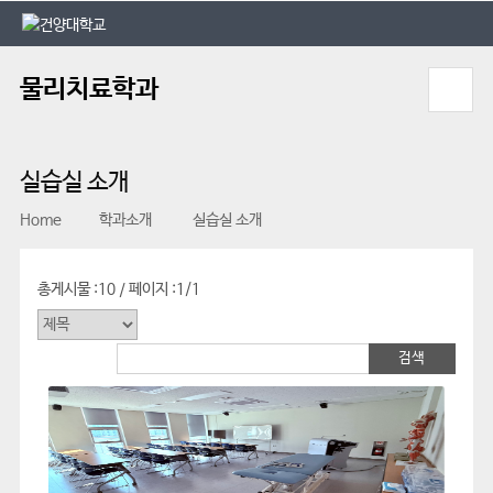
본문 바로가기
대메뉴 바로가기
물리치료학과
실습실 소개
Home
학과소개
실습실 소개
총게시물 :
10
페이지 :
1/1
/