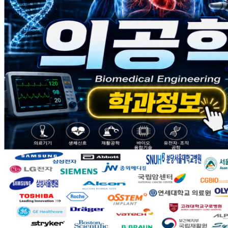
2026-08-07
[메디컬앵커사업] 2026년도 공공데이터 활용 공모전 참가 안내
2026-07-16
지역대학 의료기기 전문가 양성교육 프로그램
2026-05-26
[메디컬RISE사업]DSC 공유대학 특화 비교과 프로그램 참가 협
Q&A
궁금하신 사항이나
학과정보를 원하시면 물어보세요.
교육과정
의공학과의
교육과정을 소개합니다.
강의자료실
강의에 필요한
자료를 다운받으세요.