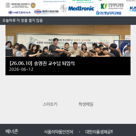
오늘하루 이 창을 열지 않음
[26.06.10] 송영진 교수님 퇴임식
2026-06-12
스마트키
학생메일
교수학습지원
배너존
식품의약품안전처
대한의용생체공학회
한국의