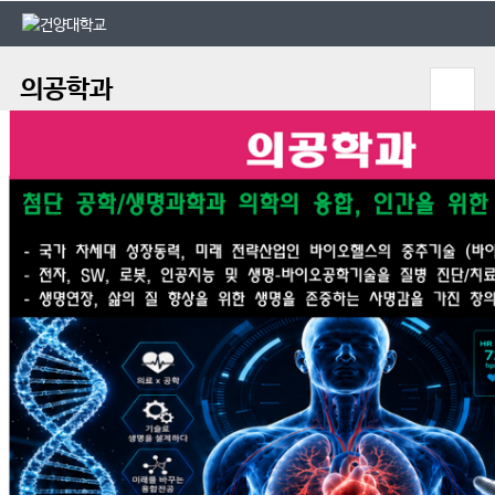
본문 바로가기
대메뉴 바로가기
의공학과
학과공지
대학공지
2026-08-07
[메디컬앵커사업] 1인 크리에이터 AI 숏폼 경진대회 참가 안내