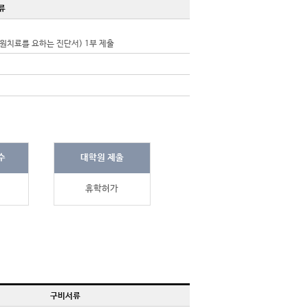
류
원치료를 요하는 진단서) 1부 제출
수
대학원 제출
휴학허가
구비서류