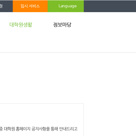
정
입시 서비스
Language
대학원생활
정보마당
학사안내
공지사항
자격시험
IRB
학위청구논문
학사 FAQ
장학안내
통합 Q&A
증명발급
자료실
대학원생 권리장전
홍보게시판
학생보험
통학버스
IT서비스
 중 대학원 홈페이지 공지사항을 통해 안내드리고