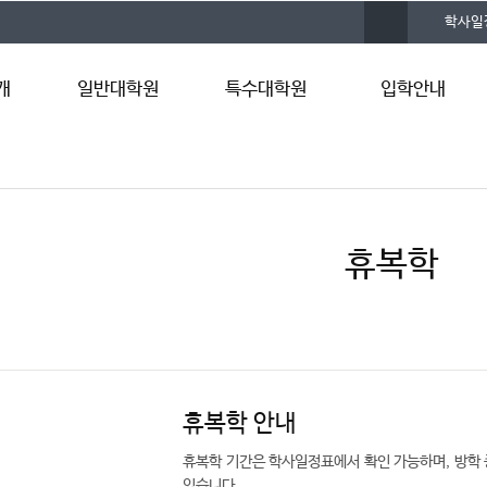
사
학사일
이
트
맵
개
일반대학원
특수대학원
입학안내
원장인사말
경영사회복지대학원
모집안내
말
비전 및 목표
보건복지대학원
면접(구술)고사
연혁
안보대학원
합격자 조회
학위과정
상담대학원
입학 FAQ
휴복학
실습실 소개
바이오융합대학원
입학상담
휴복학 안내
휴복학 기간은 학사일정표에서 확인 가능하며, 방학
있습니다.