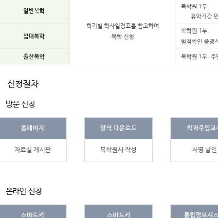
복학원 1부.
일반복학
휴학기간 만
학기별 학사일정표를 참고하여
복학원 1부.
입대복학
복학 신청
병적확인 증명서
출산복학
복학원 1부. 주
신청절차
방문 신청
홈페이지
양식 다운로드
학과주임교
자료실 게시판
복학원서 작성
서명 날인
온라인 신청
스마트키
스마트키
통합정보시