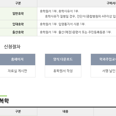
구분
구비서
휴학원서 1부, 휴학사유서 1부.
일반휴학
휴학사유가 질병일 경우, 진단서(종합병원의 4주이상 입
입대휴학
휴학원서 1부. 입영통지서 사본 1부.
출산휴학
휴학원서 1부. 출산(예정)증명서 또는 주민등록등본 1부.
신청절차
홈페이지
양식 다운로드
학과주임교
자료실 게시판
휴학원서 작성
서명 날인
복학
구분
내용