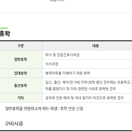
휴학
구분
내용
박사 및 전문간호사과정
일반휴학
석사과정
입대휴학
병역의무를 이행하기 위한 휴학
임신, 출산, 육아(만 8세 이하(취학 중인 경우에는 초등학교 
출산휴학
하를 말한다)) 및 이와 관련된 사유로 휴학한 경우
기타
공무로 인한 해외 및 국내 원거리 파견으로 휴학한 경우
일반휴학을 연장하고자 하는 학생
: 휴학 연장 신청
구비서류