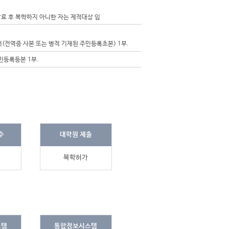
료 후 복학하지 아니한 자는 제적대상 임
(전역증 사본 또는 병적 기재된 주민등록초본) 1부.
민등록등본 1부.
수
대학원 제출
복학허가
스템
통합정보시스템