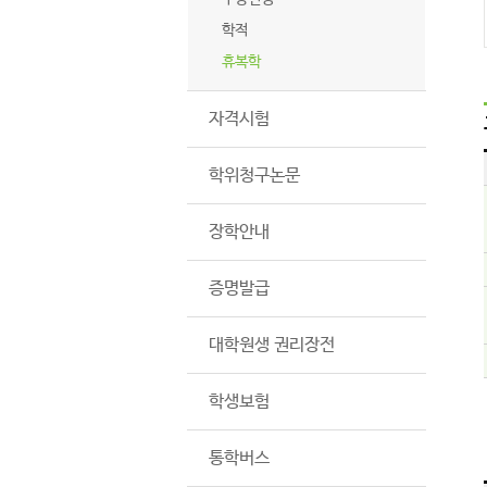
학적
휴복학
자격시험
학위청구논문
장학안내
증명발급
대학원생 권리장전
학생보험
통학버스