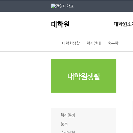
본문 바로가기
대메뉴 바로가기
주
대학원
메
대학원소
뉴
대학원생활
학사안내
휴복학
대학원 개요
대학원장 인사
전체 학과현황
대학원 규정
대학원 요람
대학원생활
자체평가
기구도
오시는 길
학사안내
학사일정
등록
수강신청